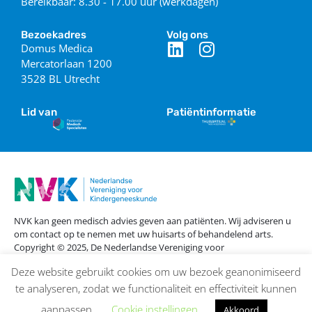
Bereikbaar: 8.30 - 17.00 uur (werkdagen)
Bezoekadres
Volg ons
Domus Medica
Mercatorlaan 1200
3528 BL Utrecht
Lid van
Patiëntinformatie
NVK kan geen medisch advies geven aan patiënten. Wij adviseren u
om contact op te nemen met uw huisarts of behandelend arts.
Copyright © 2025, De Nederlandse Vereniging voor
Kindergeneeskunde
Deze website gebruikt cookies om uw bezoek geanonimiseerd
Disclaimer
Privacybeleid
te analyseren, zodat we functionaliteit en effectiviteit kunnen
aanpassen.
Cookie instellingen
Akkoord